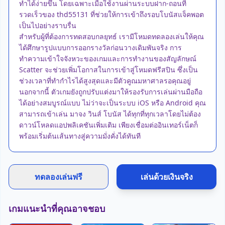
ทำได้ง่ายขึ้น โดยเฉพาะเมื่อใช้งานผ่านระบบฝาก-ถอนที่
รวดเร็วของ thd55131 ที่ช่วยให้การเข้าถึงรอบโบนัสแจ็คพอต
เป็นไปอย่างราบรื่น
สำหรับผู้ที่ต้องการทดสอบกลยุทธ์ เรามีโหมดทดลองเล่นให้คุณ
ได้ศึกษารูปแบบการออกรางวัลก่อนวางเดิมพันจริง การ
ทำความเข้าใจจังหวะของเกมและการทำงานของสัญลักษณ์
Scatter จะช่วยเพิ่มโอกาสในการเข้าสู่โหมดฟรีสปิน ซึ่งเป็น
ช่วงเวลาที่ทำกำไรได้สูงสุดและมีตัวคูณมหาศาลรอคุณอยู่
นอกจากนี้ ตัวเกมยังถูกปรับแต่งมาให้รองรับการเล่นผ่านมือถือ
ได้อย่างสมบูรณ์แบบ ไม่ว่าจะเป็นระบบ iOS หรือ Android คุณ
สามารถเข้าเล่น มาจง วินส์ โบนัส ได้ทุกที่ทุกเวลาโดยไม่ต้อง
ดาวน์โหลดแอปพลิเคชันเพิ่มเติม เพียงเชื่อมต่ออินเทอร์เน็ตก็
พร้อมเริ่มต้นเส้นทางสู่ความมั่งคั่งได้ทันที
ทดลองเล่นฟรี
เล่นด้วยเงินจริง
เกมแนะนำที่คุณอาจชอบ