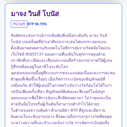
▶
มาจง วินส์ โบนัส
PG Soft
RTP 96.75%
สัมผัสประสบการณ์การเดิมพันที่เหนือระดับกับ มาจง วินส์
โบนัส เกมสล็อตที่นำเอาศิลปะการเล่นไพ่นกกระจอกแบบ
ดั้งเดิมมาผสมผสานกับเทคโนโลยีการสุ่มรางวัลสมัยใหม่บน
เว็บไซต์ thd55131 มอบความตื่นเต้นในทุกการหมุนด้วย
กราฟิกที่ประณีตและเสียงประกอบที่สร้างบรรยากาศให้ผู้เล่น
รู้สึกเหมือนอยู่ในคาสิโนระดับโลก
จุดเด่นของเกมนี้อยู่ที่ระบบการชนะแบบต่อเนื่องและการสะสม
ตัวคูณที่เพิ่มขึ้นเรื่อยๆ เมื่อเกิดการระเบิดของสัญลักษณ์ที่
เหมือนกัน ทำให้ผู้เล่นมีโอกาสคว้าเงินรางวัลก้อนโตได้ในกา
รสปินเพียงครั้งเดียว สัญลักษณ์พิเศษและฟีเจอร์โบนัสถูก
ออกแบบมาเพื่อให้การลุ้นระทึกมีตลอดเวลา ไม่ว่าคุณจะเป็น
สายปั่นมือโปรหรือผู้เริ่มต้นก็สามารถทำกำไรได้ง่ายๆ
ในด้านของความคุ้มค่า ตัวเกมมีค่า RTP ที่สูงและมีความ
ผันผวนในระดับปานกลาง ซึ่งหมายถึงการจ่ายรางวัลที่สมดุล
ระหว่างความถี่และจำนวนเงินรางวัล การจัดการเงินทุนจึง