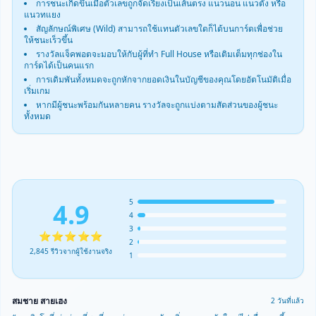
การชนะเกิดขึ้นเมื่อตัวเลขถูกจัดเรียงเป็นเส้นตรง แนวนอน แนวตั้ง หรือ
แนวทแยง
สัญลักษณ์พิเศษ (Wild) สามารถใช้แทนตัวเลขใดก็ได้บนการ์ดเพื่อช่วย
ให้ชนะเร็วขึ้น
รางวัลแจ็คพอตจะมอบให้กับผู้ที่ทำ Full House หรือเติมเต็มทุกช่องใน
การ์ดได้เป็นคนแรก
การเดิมพันทั้งหมดจะถูกหักจากยอดเงินในบัญชีของคุณโดยอัตโนมัติเมื่อ
เริ่มเกม
หากมีผู้ชนะพร้อมกันหลายคน รางวัลจะถูกแบ่งตามสัดส่วนของผู้ชนะ
ทั้งหมด
คะแนนรีวิวจากผู้เล่น
5
4.9
4
3
⭐⭐⭐⭐⭐
2
2,845 รีวิวจากผู้ใช้งานจริง
1
สมชาย สายเฮง
2 วันที่แล้ว