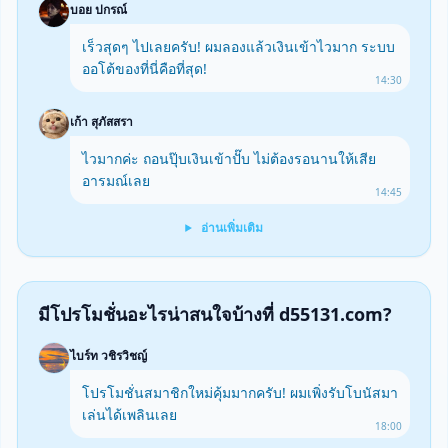
บอย ปกรณ์
เร็วสุดๆ ไปเลยครับ! ผมลองแล้วเงินเข้าไวมาก ระบบ
ออโต้ของที่นี่คือที่สุด!
14:30
เก้า สุภัสสรา
ไวมากค่ะ ถอนปุ๊บเงินเข้าปั๊บ ไม่ต้องรอนานให้เสีย
อารมณ์เลย
14:45
อ่านเพิ่มเติม
มีโปรโมชั่นอะไรน่าสนใจบ้างที่ d55131.com?
ไบร์ท วชิรวิชญ์
โปรโมชั่นสมาชิกใหม่คุ้มมากครับ! ผมเพิ่งรับโบนัสมา
เล่นได้เพลินเลย
18:00