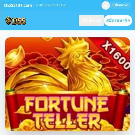
thd55131.com
คาสิโนออนไลน์อันดับหนึ่ง
เปลี่ยนภาษา
เข้าสู่ระบบ
สมัครสมาชิก