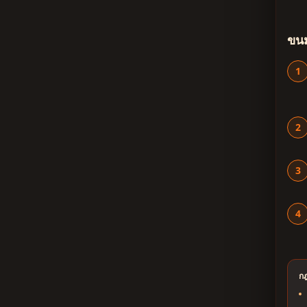
ขนม
1
2
3
4
ก