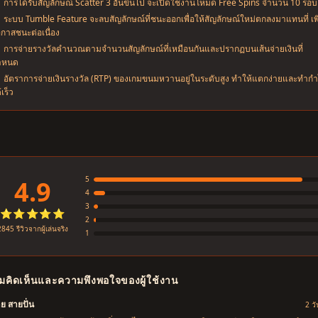
การได้รับสัญลักษณ์ Scatter 3 อันขึ้นไป จะเปิดใช้งานโหมด Free Spins จำนวน 10 รอบ
ระบบ Tumble Feature จะลบสัญลักษณ์ที่ชนะออกเพื่อให้สัญลักษณ์ใหม่ตกลงมาแทนที่ เพิ
กาสชนะต่อเนื่อง
การจ่ายรางวัลคำนวณตามจำนวนสัญลักษณ์ที่เหมือนกันและปรากฏบนเส้นจ่ายเงินที่
ำหนด
อัตราการจ่ายเงินรางวัล (RTP) ของเกมขนมหวานอยู่ในระดับสูง ทำให้แตกง่ายและทำก
้เร็ว
5
4.9
4
3
⭐⭐⭐⭐⭐
2
2845 รีวิวจากผู้เล่นจริง
1
มคิดเห็นและความพึงพอใจของผู้ใช้งาน
ย สายปั่น
2 วั