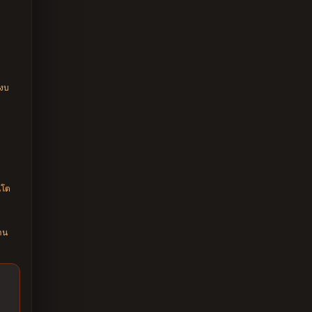
มงบ
นโต
่าน