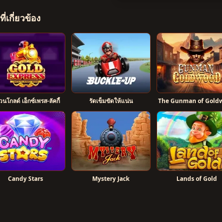
ี่เกี่ยวข้อง
นโกลด์ เอ็กซ์เพรส-ลัคกี้
รัดเข็มขัดให้แน่น
The Gunman of Gold
Candy Stars
Mystery Jack
Lands of Gold