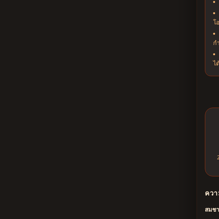
โอ
ก
ได
ควา
สมชา