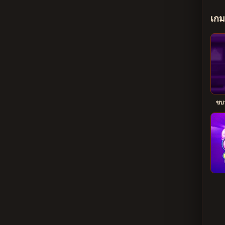
เกมท
ขบว