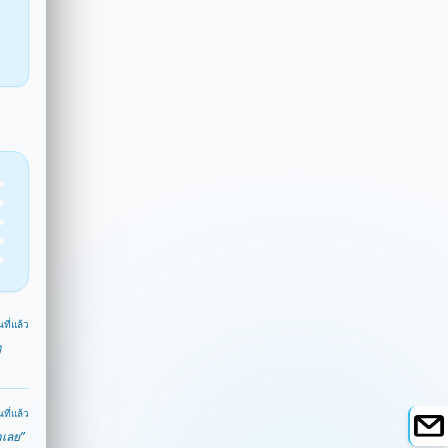
นที่แล้ว
ๆ
นที่แล้ว
าเลย”