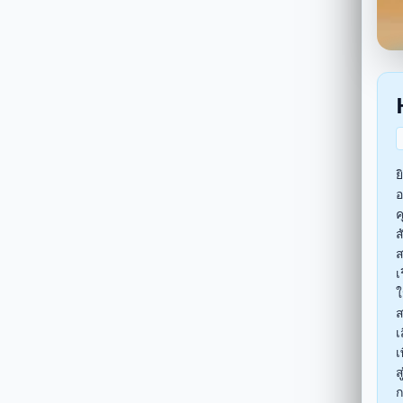
ย
อ
ค
ส
ส
เ
ใ
ส
เ
เ
ส
ก