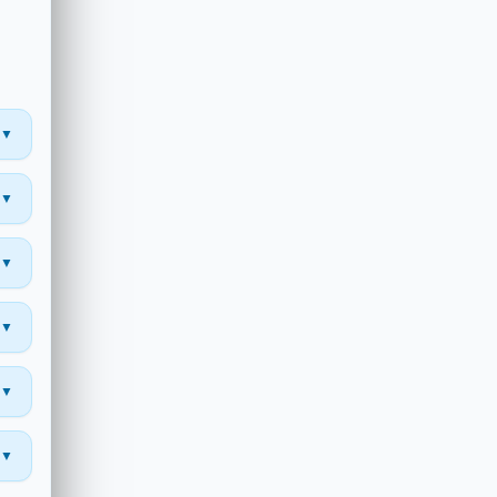
▼
▼
▼
▼
▼
▼