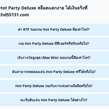
Hot Party Deluxe สล็อตแตกง่าย ได้เงินจริงที่
thd55131.com
ค่า RTP ของเกม Hot Party Deluxe คือเท่าไหร่?
เกม Hot Party Deluxe มีฟีเจอร์ฟรีสปินหรือไม่?
เงินรางวัลสูงสุด (Max Win) ของเกมนี้คือเท่าไหร่?
ฉันสามารถทดลองเล่น Hot Party Deluxe ฟรีได้หรือไม่?
Hot Party Deluxe รองรับการเล่นผ่านมือถือหรือไม่?
จะเริ่มต้นเล่น Hot Party Deluxe ได้อย่างไร?