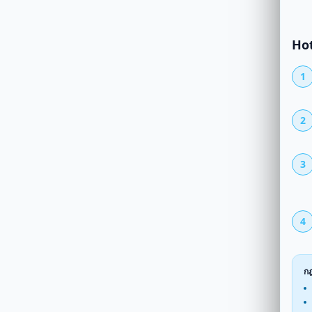
Hot
1
2
3
4
ก