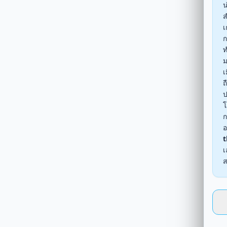
น
ส
เ
ก
ท
ม
เ
ถ
ป
โ
ก
อ
เ
ส