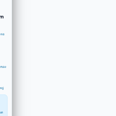
om
้าจอ
ายของ
หญ่
หนด