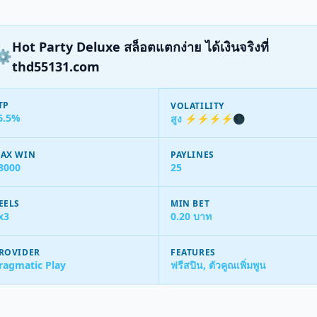
Hot Party Deluxe สล็อตแตกง่าย ได้เงินจริงที่
⚙️
thd55131.com
TP
VOLATILITY
6.5%
สูง ⚡⚡⚡⚡🌑
AX WIN
PAYLINES
8000
25
EELS
MIN BET
x3
0.20 บาท
ROVIDER
FEATURES
ragmatic Play
ฟรีสปิน, ตัวคูณเพิ่มพูน