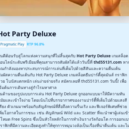
▶
Hot Party Deluxe
Pragmatic Play
RTP 96.8%
ินดีต้อนรับสู่โลกแห่งความสนุกที่ไม่สิ้นสุดกับ
Hot Party Deluxe
เกมสล็อต
อนไลน์ระดับพรีเมียมที่คุณสามารถสัมผัสได้แล้ววันนี้ที่
thd55131.com
หา
ุณกำลังมองหาประสบการณ์การเล่นที่เต็มไปด้วยสีสันและความตื่นเต้น
ัมผัสความตื่นเต้นกับ Hot Party Deluxe เกมสล็อตธีมปาร์ตี้สุดมันส์ กราฟิก
วย โบนัสแตกหนัก เล่นง่ายจ่ายจริง สมัครเลยที่ thd55131.com วันนี้! เพื่อ
ริ่มต้นการเดินทางสู่กำไรมหาศาล
นด้านของรูปแบบการเล่น Hot Party Deluxe ถูกออกแบบมาให้มีความทัน
มัยและเข้าใจง่าย โดยเน้นไปที่บรรยากาศของงานปาร์ตี้ที่เต็มไปด้วยแสงสี
สียง ตัวเกมมาพร้อมกับสัญลักษณ์ที่สื่อถึงความรื่นเริง และฟีเจอร์พิเศษที่ช่วย
พิ่มโอกาสในการชนะ เช่น สัญลักษณ์ Wild และ Scatter ที่จะนำพาผู้เล่นเข้
ู่โหมด Free Spins ซึ่งเป็นหัวใจหลักในการทำเงินรางวัลก้อนโต การออกแ
ราฟิกที่มีความละเอียดสูงทำให้ทุกการหมุนวงล้อเป็นเรื่องที่น่าตื่นเต้น และไม