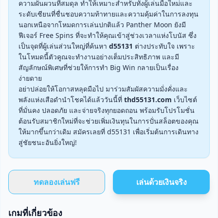
ความผันผวนที่สมดุล ทำให้เหมาะสำหรับทั้งผู้เล่นมือใหม่และ
ระดับเซียนที่ชื่นชอบความท้าทายและความคุ้มค่าในการลงทุน
นอกเหนือจากโหมดการเล่นปกติแล้ว Panther Moon ยังมี
ฟีเจอร์ Free Spins ที่จะทำให้คุณเข้าสู่ช่วงเวลาแห่งโบนัส ซึ่ง
เป็นจุดที่ผู้เล่นส่วนใหญ่ที่ค้นหา
d55131
ต่างประทับใจ เพราะ
ในโหมดนี้ตัวคูณจะทำงานอย่างเต็มประสิทธิภาพ และมี
สัญลักษณ์พิเศษที่ช่วยให้การทำ Big Win กลายเป็นเรื่อง
ง่ายดาย
อย่าปล่อยให้โอกาสหลุดมือไป มาร่วมสัมผัสความมั่งคั่งและ
พลังแห่งเสือดำนำโชคได้แล้ววันนี้ที่
thd55131.com
เว็บไซต์
ที่มั่นคง ปลอดภัย และจ่ายจริงทุกยอดถอน พร้อมรับโปรโมชั่น
ต้อนรับสมาชิกใหม่ที่จะช่วยเพิ่มเงินทุนในการปั่นสล็อตของคุณ
ให้มากขึ้นกว่าเดิม สมัครเลยที่ d55131 เพื่อเริ่มต้นการเดินทาง
สู่ชัยชนะอันยิ่งใหญ่!
ทดลองเล่นฟรี
เล่นด้วยเงินจริง
เกมที่เกี่ยวข้อง