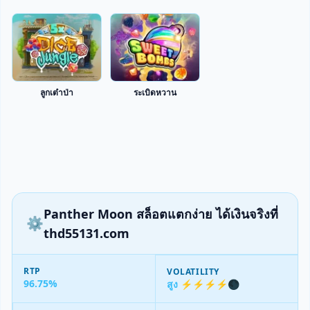
ลูกเต๋าป่า
ระเบิดหวาน
Panther Moon สล็อตแตกง่าย ได้เงินจริงที่
⚙️
thd55131.com
RTP
VOLATILITY
96.75%
สูง ⚡⚡⚡⚡🌑