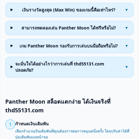
เงินรางวัลสูงสุด (Max Win) ของเกมนี้คือเท่าไหร่?
▼
สามารถทดลองเล่น Panther Moon ได้ฟรีหรือไม่?
▼
เกม Panther Moon รองรับการเล่นบนมือถือหรือไม่?
▼
จะมั่นใจได้อย่างไรว่าการเล่นที่ thd55131.com
▼
ปลอดภัย?
Panther Moon สล็อตแตกง่าย ได้เงินจริงที่
thd55131.com
กำหนดเงินเดิมพัน
1
เลือกจำนวนเงินเดิมพันที่คุณต้องการต่อการหมุนหนึ่งครั้ง โดยปรับค่าได้ที่
ปุ่มเดิมพันบนหน้าจอ