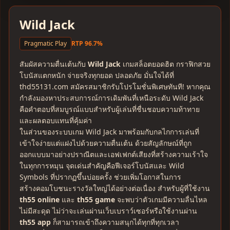
▶
Wild Jack
Pragmatic Play
RTP 96.7%
สัมผัสความตื่นเต้นกับ
Wild Jack
เกมสล็อตยอดฮิต กราฟิกสวย
โบนัสแตกหนัก จ่ายจริงทุกยอด ปลอดภัย มั่นใจได้ที่
thd55131.com สมัครสมาชิกรับโปรโมชั่นพิเศษทันที! หากคุณ
กำลังมองหาประสบการณ์การเดิมพันที่เหนือระดับ Wild Jack
คือคำตอบที่สมบูรณ์แบบสำหรับผู้เล่นที่ชื่นชอบความท้าทาย
และผลตอบแทนที่คุ้มค่า
ในส่วนของระบบเกม Wild Jack มาพร้อมกับกลไกการเล่นที่
เข้าใจง่ายแต่แฝงไปด้วยความตื่นเต้น ด้วยสัญลักษณ์ที่ถูก
ออกแบบมาอย่างปราณีตและเอฟเฟกต์เสียงที่สร้างความเร้าใจ
ในทุกการหมุน จุดเด่นสำคัญคือฟีเจอร์โบนัสและ Wild
Symbols ที่ปรากฏขึ้นบ่อยครั้ง ช่วยเพิ่มโอกาสในการ
สร้างคอมโบชนะรางวัลใหญ่ได้อย่างต่อเนื่อง สำหรับผู้ที่ใช้งาน
th55 online
และ
th55 game
จะพบว่าตัวเกมมีความลื่นไหล
ไม่มีสะดุด ไม่ว่าจะเล่นผ่านเว็บเบราว์เซอร์หรือใช้งานผ่าน
th55 app
ก็สามารถเข้าถึงความสนุกได้ทุกที่ทุกเวลา