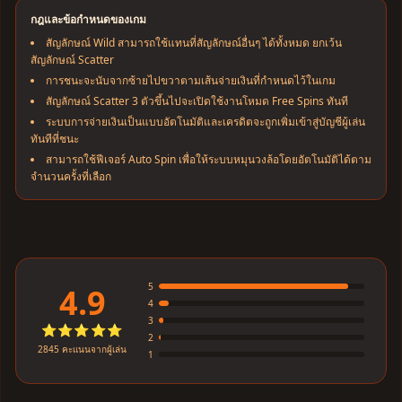
กฎและข้อกำหนดของเกม
สัญลักษณ์ Wild สามารถใช้แทนที่สัญลักษณ์อื่นๆ ได้ทั้งหมด ยกเว้น
สัญลักษณ์ Scatter
การชนะจะนับจากซ้ายไปขวาตามเส้นจ่ายเงินที่กำหนดไว้ในเกม
สัญลักษณ์ Scatter 3 ตัวขึ้นไปจะเปิดใช้งานโหมด Free Spins ทันที
ระบบการจ่ายเงินเป็นแบบอัตโนมัติและเครดิตจะถูกเพิ่มเข้าสู่บัญชีผู้เล่น
ทันทีที่ชนะ
สามารถใช้ฟีเจอร์ Auto Spin เพื่อให้ระบบหมุนวงล้อโดยอัตโนมัติได้ตาม
จำนวนครั้งที่เลือก
5
4.9
4
3
⭐⭐⭐⭐⭐
2
2845 คะแนนจากผู้เล่น
1