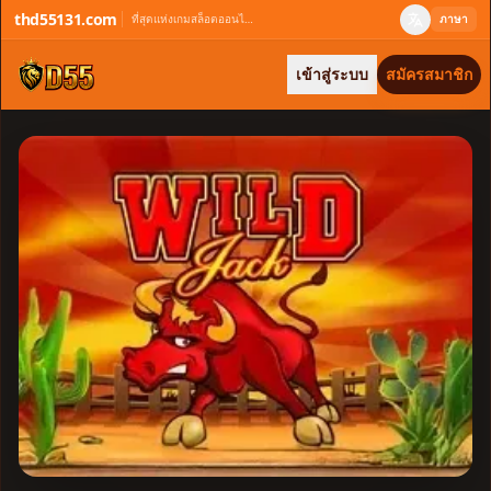
thd55131.com
ที่สุดแห่งเกมสล็อตออนไลน์
ภาษา
เข้าสู่ระบบ
สมัครสมาชิก