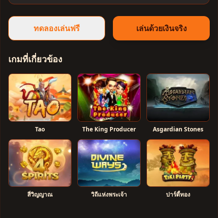
ทดลองเล่นฟรี
เล่นด้วยเงินจริง
เกมที่เกี่ยวข้อง
Tao
The King Producer
Asgardian Stones
สี่วิญญาณ
วิถีแห่งพระเจ้า
ปาร์ตี้ทอง