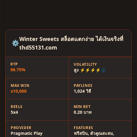
Winter Sweets สล็อตแตกง่าย ได้เงินจริงที่
⚙️
thd55131.com
RTP
VOLATILITY
96.75%
สูง ⚡⚡⚡⚡🌑
MAX WIN
PAYLINES
x10,000
1,024 วิธี
REELS
MIN BET
5x4
0.20 บาท
PROVIDER
FEATURES
Pragmatic Play
ฟรีสปิน, ตัวคูณสะสม,