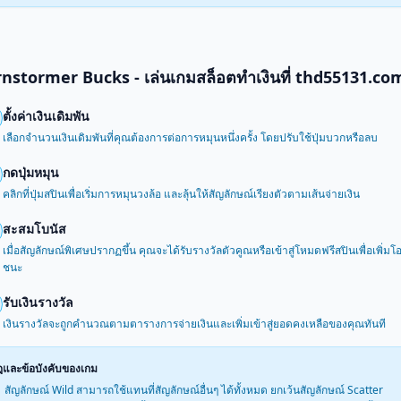
nstormer Bucks - เล่นเกมสล็อตทำเงินที่ thd55131.co
ตั้งค่าเงินเดิมพัน
เลือกจำนวนเงินเดิมพันที่คุณต้องการต่อการหมุนหนึ่งครั้ง โดยปรับใช้ปุ่มบวกหรือลบ
กดปุ่มหมุน
คลิกที่ปุ่มสปินเพื่อเริ่มการหมุนวงล้อ และลุ้นให้สัญลักษณ์เรียงตัวตามเส้นจ่ายเงิน
สะสมโบนัส
เมื่อสัญลักษณ์พิเศษปรากฏขึ้น คุณจะได้รับรางวัลตัวคูณหรือเข้าสู่โหมดฟรีสปินเพื่อเพิ่ม
ชนะ
รับเงินรางวัล
เงินรางวัลจะถูกคำนวณตามตารางการจ่ายเงินและเพิ่มเข้าสู่ยอดคงเหลือของคุณทันที
ฎและข้อบังคับของเกม
สัญลักษณ์ Wild สามารถใช้แทนที่สัญลักษณ์อื่นๆ ได้ทั้งหมด ยกเว้นสัญลักษณ์ Scatter