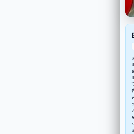
เ
t
ล
t
โ
ท
ห
ร
ด
จ
ร