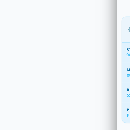
R
9
M
x
R
5
P
P