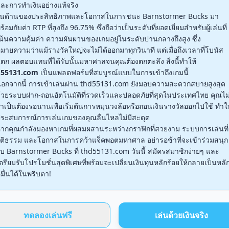
ละการทำเงินอย่างแท้จริง
นด้านของประสิทธิภาพและโอกาสในการชนะ Barnstormer Bucks มา
ร้อมกับค่า RTP ที่สูงถึง 96.75% ซึ่งถือว่าเป็นระดับที่ยอดเยี่ยมสำหรับผู้เล่นที่
น้นความคุ้มค่า ความผันผวนของเกมอยู่ในระดับปานกลางถึงสูง ซึ่ง
มายความว่าแม้รางวัลใหญ่จะไม่ได้ออกมาทุกวินาที แต่เมื่อถึงเวลาที่โบนัส
ตก ผลตอบแทนที่ได้รับนั้นมหาศาลจนคุณต้องตกตะลึง สิ่งนี้ทำให้
d55131.com
เป็นแพลตฟอร์มที่สมบูรณ์แบบในการเข้าถึงเกมนี้
อกจากนี้ การเข้าเล่นผ่าน thd55131.com ยังมอบความสะดวกสบายสูงสุด
้วยระบบฝาก-ถอนอัตโนมัติที่รวดเร็วและปลอดภัยที่สุดในประเทศไทย คุณไม
ำเป็นต้องรอนานเพื่อเริ่มต้นการหมุนวงล้อหรือถอนเงินรางวัลออกไปใช้ ทำให
ระสบการณ์การเล่นเกมของคุณลื่นไหลไม่มีสะดุด
ากคุณกำลังมองหาเกมที่ผสมผสานระหว่างกราฟิกที่สวยงาม ระบบการเล่นที่
ุติธรรม และโอกาสในการคว้าแจ็คพอตมหาศาล อย่ารอช้าที่จะเข้าร่วมสนุก
ับ Barnstormer Bucks ที่ thd55131.com วันนี้ สมัครสมาชิกง่ายๆ และ
ตรียมรับโปรโมชั่นสุดพิเศษที่พร้อมจะเปลี่ยนเงินทุนหลักร้อยให้กลายเป็นหลั
มื่นได้ในพริบตา!
ทดลองเล่นฟรี
เล่นด้วยเงินจริง