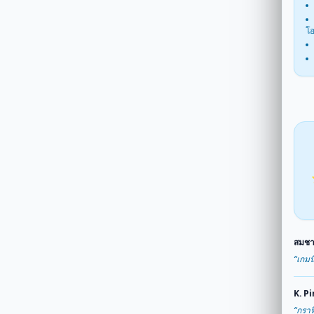
โอ
คะแ
สมชา
“เกมน
K. P
“กราฟ