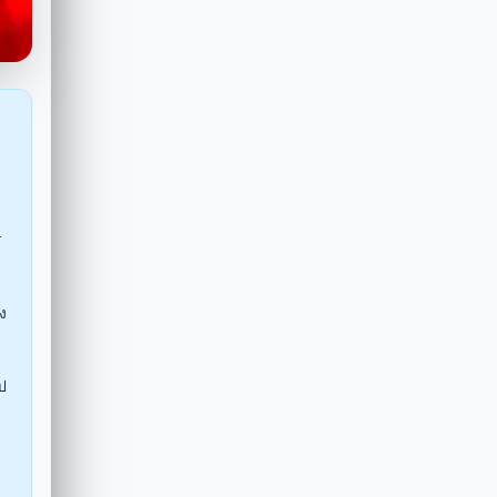
ร
ง
ป