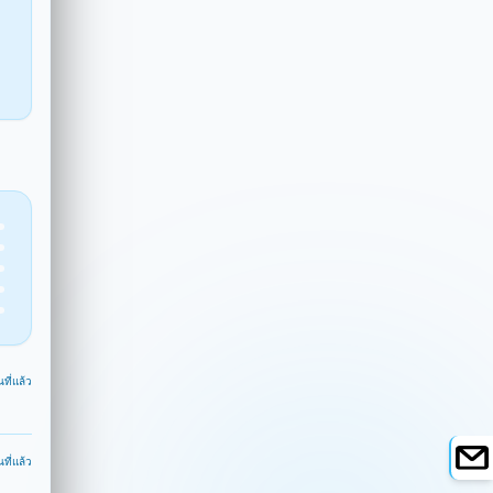
นที่แล้ว
นที่แล้ว