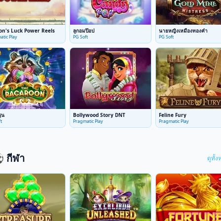
on's Luck Power Reels
ลูกอมป๊อป
นายหญิงเหมืองทองคำ
atic Play
PG Soft
PG Soft
ูน
Bollywood Story DNT
Feline Fury
t
Pragmatic Play
Pragmatic Play
 กีฬา
ดูทั้