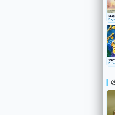
Drag
Pragm
ราการ
PG Sof
⚽