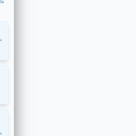
ใน
อบ
ุก