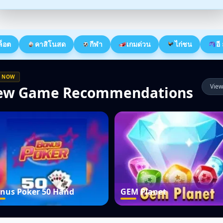
ล็อต
คาสิโนสด
กีฬา
เกมด่วน
ไก่ชน
อี
 NOW
View
ew Game Recommendations
nus Poker 50 Hand
GEM Planet