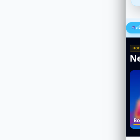
ส
HOT
N
Bo