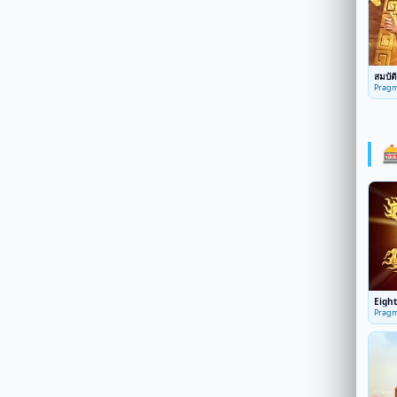
สมบัต
Pragm

Eigh
Pragm