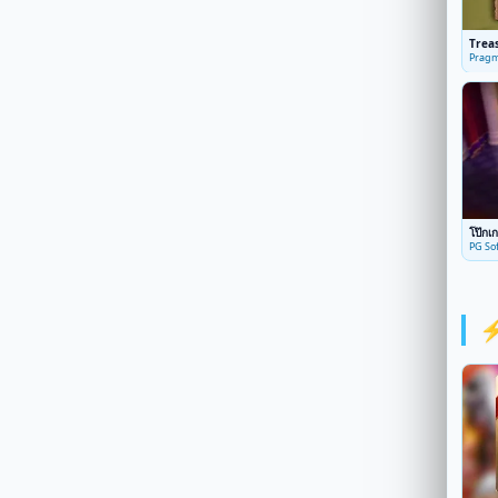
Trea
Pragm
โป๊กเก
PG Sof
⚡