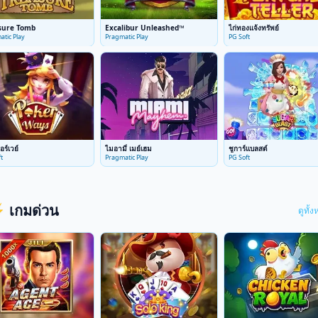
sure Tomb
Excalibur Unleashed™
ไก่ทองแจ้งทรัพย์
atic Play
Pragmatic Play
PG Soft
อร์เวย์
ไมอามี่ เมย์เฮม
ชูการ์แบลสต์
t
Pragmatic Play
PG Soft
 เกมด่วน
ดูทั้