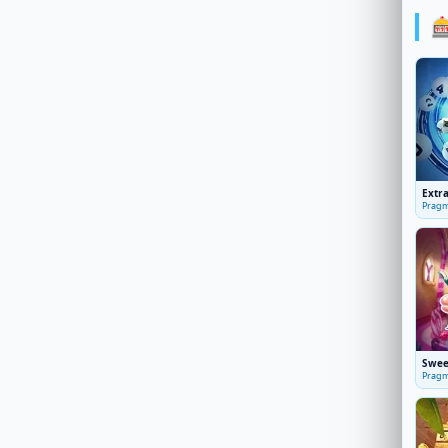

Extr
Pragm
Swee
Pragm