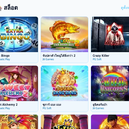
 สล็อต
ดูทั้
a Bingo
จับปลาตัวใหญ่ได้ยิ่งกว่า 2
Crazy Killer
atic Play
Jili Games
PG Soft
t Alchemy 2
ซูการ์ แบง แบง
ยูนิคอร์นป่า
atic Play
PG Soft
Jili Games