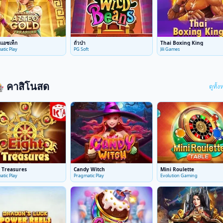
ิแอซเท็ก
ถั่วป่า
Thai Boxing King
atic Play
PG Soft
Jili Games
 คาสิโนสด
ดูทั้
t Treasures
Candy Witch
Mini Roulette
atic Play
Pragmatic Play
Evolution Gaming