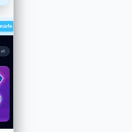
 สปอร์ต
 all